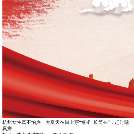
杭州女生真不怕热，大夏天在街上穿“短裙+长筒袜”，赶时髦
真拼