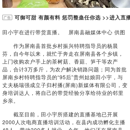
可御可甜 有颜有料 惩罚整蛊任你选 >>进入
×
广告
田小宇在进行带货直播。 屏南县融媒体中心 供图
作为屏南县首批乡村振兴特聘指导员的杨晨
芬，自今年以来，就忙于奔走在屏南县各个乡镇，
上门收购农户手上的茶树菇、香菇、笋干等农产
品，合计3万多斤，为农户解决销路问题；同为首批
屏南乡村特聘指导员的“95后”贵州姑娘田小宇，与
丈夫杨瑞强成立子归村播(屏南)新媒体有限公司，变
身培训达人，将自己的带货经验分享给待业的邻里
乡亲。
截至目前，田小宇所搭建的直播基地已开展
2000人次电商直播培训活动，在县内成功孵化主播
48人，带动300多人就业。今年，他们还在屏南县