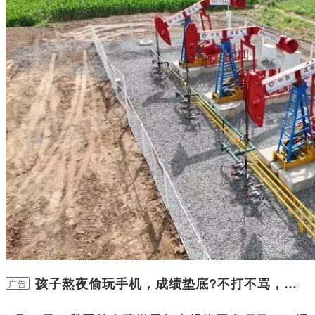
孩子熬夜偷玩手机，成绩垫底?不打不骂，这
×
广告
位父亲的做法效果真绝.