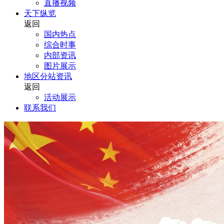
直播视频
天下纵览
返回
国内热点
综合时事
内部资讯
图片展示
地区分站资讯
返回
活动展示
联系我们