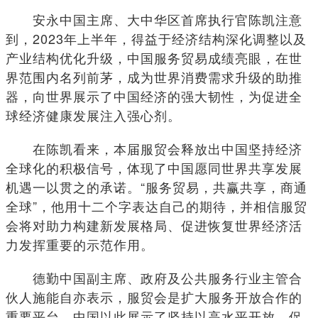
安永中国主席、大中华区首席执行官陈凯注意
到，2023年上半年，得益于经济结构深化调整以及
产业结构优化升级，中国服务贸易成绩亮眼，在世
界范围内名列前茅，成为世界消费需求升级的助推
器，向世界展示了中国经济的强大韧性，为促进全
球经济健康发展注入强心剂。
在陈凯看来，本届服贸会释放出中国坚持经济
全球化的积极信号，体现了中国愿同世界共享发展
机遇一以贯之的承诺。“服务贸易，共赢共享，商通
全球”，他用十二个字表达自己的期待，并相信服贸
会将对助力构建新发展格局、促进恢复世界经济活
力发挥重要的示范作用。
德勤中国副主席、政府及公共服务行业主管合
伙人施能自亦表示，服贸会是扩大服务开放合作的
重要平台，中国以此展示了坚持以高水平开放、促