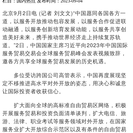
栏目：国内热点
发布时间：2023-09-04
北京9月2日电 (记者 刘文文)“中国愿同各国各方一
道，以服务开放推动包容发展，以服务合作促进联
动融通，以服务创新培育发展动能，以服务共享创
造美好未来，携手推动世界经济走上持续复苏轨
道。”2日，中国国家主席习近平向2023年中国国际
服务贸易交易会全球服务贸易峰会发表视频致辞，
邀各方共享全球服务贸易发展的历史机遇。
多位受访跨国公司高管表示，中国再度展现坚
定不移推进高水平对外开放的姿态，用决心和诚意
让国际投资者收获信心。
扩大面向全球的高标准自由贸易区网络，积极
开展服务贸易和投资负面清单谈判，扩大电信、旅
游、法律、职业考试等服务领域对外开放，在国家
服务业扩大开放综合示范区以及有条件的自由贸易