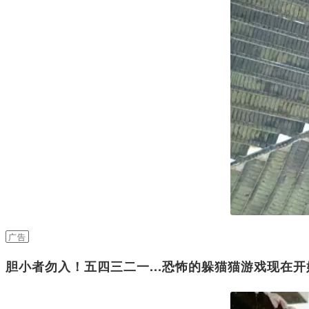
广告
胆小者勿入！五四三二一...恐怖的躲猫猫游戏现在开