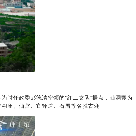
为时任政委彭德清率领的“红二支队”据点，仙洞寨为
龙湖庙、仙宫、官驿道、石厝等名胜古迹。