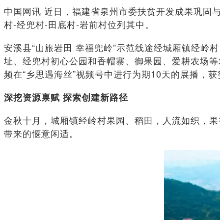
中国网讯 近日，福建省泉州市委扶贫开发成果巩固
村-经兜村-田底村-岩前村位列其中。
安溪县“山旅岩田 幸福兜岭”示范线途经城厢镇经岭
址、经兜村初心公园和香帽寨、御果园、爱耕农场等
频在“乡思遇海丝”视频号中进行为期10天的展播，获赞
深挖资源禀赋 探索创建新路径
金秋十月，城厢镇经岭村果园、稻田，人流如织，果
带来的惬意闲适。